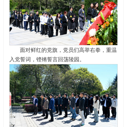
面对鲜红的党旗，党员们高举右拳，重温
入党誓词，铿锵誓言回荡陵园。