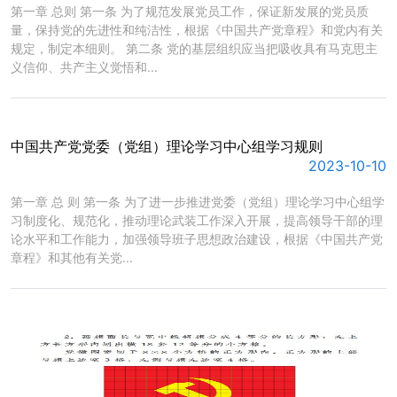
​第一章 总则 第一条 为了规范发展党员工作，保证新发展的党员质
量，保持党的先进性和纯洁性，根据《中国共产党章程》和党内有关
规定，制定本细则。 第二条 党的基层组织应当把吸收具有马克思主
义信仰、共产主义觉悟和...
中国共产党党委（党组）理论学习中心组学习规则
2023-10-10
​第一章 总 则 第一条 为了进一步推进党委（党组）理论学习中心组学
习制度化、规范化，推动理论武装工作深入开展，提高领导干部的理
论水平和工作能力，加强领导班子思想政治建设，根据《中国共产党
章程》和其他有关党...