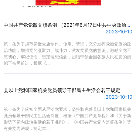
中国共产党党徽党旗条例 （2021年6月17日中共中央政治局常委会会议审议批准2021年6月26日中共中央发布）
2023-10-10
​第一条为了规范党徽党旗制作、使用、管理，充分发挥党徽党旗的政
治功能，增强党的凝聚力、战斗力，激发党员党的意识，激励全党不
忘初心、牢记使命，坚定理想信念，团结带领全国各族人民在党的旗
帜下奋勇前进，根据《...
县以上党和国家机关党员领导干部民主生活会若干规定
2023-10-10
​第一条为了落实全面从严治党要求，坚持和完善县以上党和国家机关
党员领导干部民主生活会制度，根据《中国共产党章程》和《关于新
形势下党内政治生活的若干准则》、《中国共产党党内监督条例》等
有关党内法规，制定本...