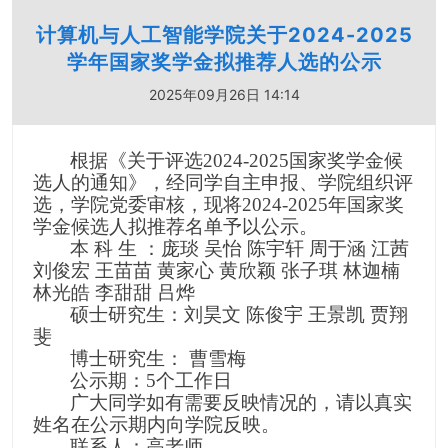
计算机与人工智能学院关于2024-2025
学年国家奖学金拟推荐人选的公示
2025年09月26日 14:14
根据《关于评选
2024-2025
国家奖学金候
选人的通知》，经同学自主申报、学院组织评
选，学院党委审核，现将
2024-2025
年国家奖
学金候选人拟推荐名单予以公示。
本 科 生 ：庞琰 吴怡 陈宇轩 周于涵 江茜
刘俊宏 王苗苗 黄家心 黄欣颖 张子琪 林迦楠
林光皓 李甜甜 吕烨
硕士研究生：刘昊文
陈俊宇
王景凯
贾翔
斐
博士研究生： 曹雪梅
公示期：
5
个工作日
广大同学如有需要反映情况的，请以真实
姓名在公示期内向学院反映。
联系人：高老师