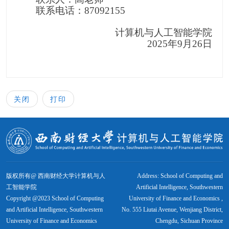
联系电话：
87092155
计算机与人工智能学院
2025
年
9
月
26
日
关闭
打印
版权所有@ 西南财经大学计算机与人
Address: School of Computing and
工智能学院
Artificial Intelligence, Southwestern
Copyright @2023 School of Computing
University of Finance and Economics ,
and Artificial Intelligence, Southwestern
No. 555 Liutai Avenue, Wenjiang District,
University of Finance and Economics
Chengdu, Sichuan Province