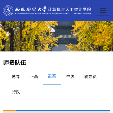
师资队伍
副高
博导
正高
中级
辅导员
行政