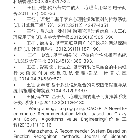
科研管理.2009.39(3):17-22.
•
王征,张慧.网络营销中的人工心理应用综述.电子商
务.2011.（7）:35-36.
•
王征，谭龙江.基于客户心理挖掘和预测的推荐系统
[J]. 计算机工程与设计.2012.33(12): 4347-4351
•
王征，熊永忠，张佳琳,微观管理过程仿真与人工心
理应用研究[J]. 吉林大学学报.2012.30(6):585-590
•
王征，徐培文. 基于互联网用户心理挖掘的网站深翻
系统 [J]. 计算机科学. 2012.39(11):187-190.
•
王征，赵磊. 基于网络心理挖掘的个性化推荐系统
[J].武汉大学学报.2012.45(3): 389-393.
•
王征，彭嘉陵，付立立. 基于有限信息融合的中央银
行大额支付系统反洗钱管理模型. 计算机应
用.2014.34(3):869-872
•
王征,谢奉君.基于多源信息融合的高校图书馆推荐系
统.情报理论与实践.2104.37(2):93-97.
•
王征,傅立立. 基于人工心理挖掘的电子商务推荐系统
研究. 系统工程.2014.32(3):126-130
•
Wang zheng, liu qingqiang. CACER: A Novel E-
commerce Recommendation Model based on Crazy
Ant Colony Algorithms Value Engineering(
价值工
程)2013.(11):10-16.
•
Wangzheng. A Recommender System Based on
Emotion Recognition methods. Journal of Sichuan