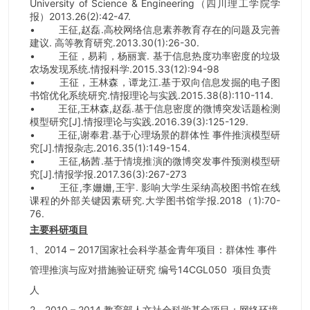
University of Science & Engineering
（四川理工学院学
报）2013.26(2):42-47.
•
王征,赵磊.高校网络信息素养教育存在的问题及完善
建议. 高等教育研究.2013.30(1):26-30.
•
王征，易莉，杨丽寰. 基于信息热度功率密度的垃圾
农场发现系统.情报科学.2015.33(12):94-98
•
王征，王林森，谭龙江.基于双向信息发掘的电子图
书馆优化系统研究.情报理论与实践.2015.38(8):110-114.
•
王征,王林森,赵磊.基于信息密度的微博突发话题检测
模型研究[J].情报理论与实践.2016.39(3):125-129.
•
王征,谢奉君.基于心理场景的群体性 事件推演模型研
究[J].情报杂志.2016.35(1):149-154.
•
王征,杨茜.基于情境推演的微博突发事件预测模型研
究[J].情报学报.2017.36(3):267-273
•
王征,李姗姗,王宇. 影响大学生采纳高校图书馆在线
课程的外部关键因素研究.大学图书馆学报.2018（1):70-
76.
主要科研项目
1
、2014 – 2017国家社会科学基金青年项目：群体性 事件
管理推演与应对措施验证研究 编号14CGL050 项目负责
人
2
、2010 – 2014 教育部人文社会科学基金项目：网络环境