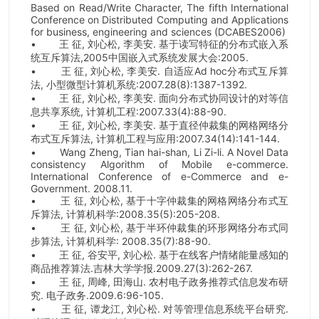
Based on Read/Write Character, The fifth International
Conference on Distributed Computing and Applications
for business, engineering and sciences (DCABES2006)
•
王 征, 刘心松, 李美安. 基于读写特征的分布式嵌入系
统互斥算法,2005中国嵌入式系统发展大会:2005.
•
王 征, 刘心松, 李美安. 自适应Ad hoc分布式互斥算
法, 小型微型计算机系统:2007.28(8):1387-1392.
•
王 征, 刘心松, 李美安. 面向分布式协同设计的对等信
息共享系统, 计算机工程:2007.33(4):88-90.
•
王 征, 刘心松, 李美安. 基于直径仲裁集的网格网络分
布式互斥算法, 计算机工程与应用:2007.34(14):141-144.
•
Wang Zheng, Tian hai-shan, Li Zi-li. A Novel Data
consistency Algorithm of Mobile e-commerce.
International Conference of e-Commerce and e-
Government. 2008.11.
•
王 征, 刘心松, 基于十字仲裁集的网格网络分布式互
斥算法, 计算机科学:2008.35(5):205-208.
•
王 征, 刘心松, 基于半环仲裁集的环形网络分布式同
步算法, 计算机科学: 2008.35(7):88-90.
•
王 征, 谷安平, 刘心松. 基于在线客户情绪能量感知的
商品推荐算法.吉林大学学报.2009.27(3):262-267.
•
王 征, 周峰, 田海山. 农村电子政务推荐式信息发布研
究. 电子政务.2009.6:96-105.
•
王 征, 谭龙江, 刘心松. 对等管理信息系统平台研究.