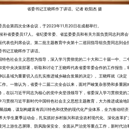
省委书记王晓晖作了讲话。记者 欧阳杰 摄
委员会第四次全体会议，于
2023
年
11
月
20
日在成都举行。
候补省委委员
17
人。省纪委常委、省监委委员和有关方面负责同志列席会
面代表也列席会议。第二批主题教育中央第十二巡回指导组负责同志到会
委书记王晓晖作了讲话。
国特色社会主义思想为指导，深入学习贯彻党的二十大和二十届一中、二
和党中央决策部署，听取和讨论了王晓晖代表省委常委会作的工作报告，
神以县域为重要切入点扎实推进城乡融合发展的决定》。王晓晖就《决定
工作。一致认为，省委十二届二次全会以来，面对严峻复杂形势和多重困
务，在以习近平同志为核心的党中央坚强领导下，省委深入学习贯彻党的
学习贯彻习近平新时代中国特色社会主义思想主题教育，大力推进成渝地
发展战略，谋划构建富有四川特色和优势的现代化产业体系，全力推动经
界大学生夏季运动会，扎实抓好乡村振兴和农业农村现代化、深化改革扩
黄河上游生态屏障、防风险保安全、全面从严治党等重点工作，新时代治