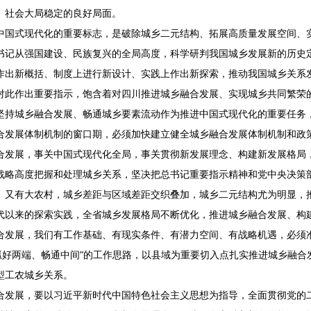
、社会大局稳定的良好局面。
中国式现代化的重要标志，是破除城乡二元结构、拓展高质量发展空间、
书记从强国建设、民族复兴的全局高度，科学研判我国城乡发展新的历史
作出新概括、制度上进行新设计、实践上作出新探索，推动我国城乡关系
对此作出重要指示，饱含着对四川推进城乡融合发展、实现城乡共同繁荣
坚持城乡融合发展、畅通城乡要素流动作为推进中国式现代化的重要任务
合发展体制机制的窗口期，必须加快建立健全城乡融合发展体制机制和政
合发展，事关中国式现代化全局，事关贯彻新发展理念、构建新发展格局
战略高度把握和处理城乡关系，坚决把总书记重要指示精神和党中央决策
、又有大农村，城乡差距与区域差距交织叠加，城乡二元结构尤为明显，
代以来的探索实践，全省城乡发展格局不断优化，推进城乡融合发展、构
合发展，我们有工作基础、有现实条件、有潜力空间、有战略机遇，必须
“抓好两端、畅通中间”的工作思路，以县域为重要切入点扎实推进城乡融
型工农城乡关系。
合发展，要以习近平新时代中国特色社会主义思想为指导，全面贯彻党的