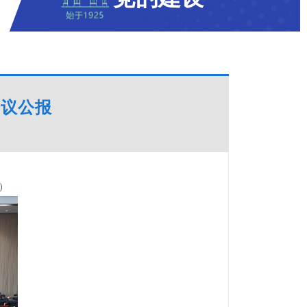
会议公报
）