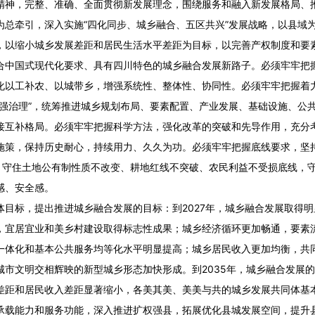
精神，完整、准确、全面贯彻新发展理念，围绕服务和融入新发展格局、
为总牵引，深入实施“四化同步、城乡融合、五区共兴”发展战略，以县域
，以缩小城乡发展差距和居民生活水平差距为目标，以完善产权制度和要
合中国式现代化要求、具有四川特色的城乡融合发展新路子。必须牢牢把
化以工补农、以城带乡，增强系统性、整体性、协同性。必须牢牢把握着
、强治理”，统筹推进城乡规划布局、要素配置、产业发展、基础设施、公
接互补格局。必须牢牢把握科学方法，强化改革的突破和先导作用，充分
施策，保持历史耐心，持续用力、久久为功。必须牢牢把握底线要求，坚
控，守住土地公有制性质不改变、耕地红线不突破、农民利益不受损底线，
感、安全感。
体目标，提出推进城乡融合发展的目标：到
2027
年，城乡融合发展取得明
，宜居宜业和美乡村建设取得标志性成果；城乡经济循环更加畅通，要素
一体化和基本公共服务均等化水平明显提高；城乡居民收入更加均衡，共
城市文明交相辉映的新型城乡形态加快形成。到
2035
年，城乡融合发展的
差距和居民收入差距显著缩小，各美其美、美美与共的城乡发展共同体基
承载能力和服务功能，深入推进扩权强县，拓展优化县城发展空间，提升