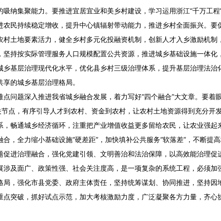
的吸纳集聚能力。要推进宜居宜业和美乡村建设，学习运用浙江“千万工程
进农民持续稳定增收，提升中心镇辐射带动能力，推进乡村全面振兴。要
农村土地要素活力，健全乡村多元化投融资机制，创新人才入乡激励机制
，坚持按实际管理服务人口规模配置公共资源，推进城乡基础设施一体化
城乡基层治理现代化水平，优化县乡村三级治理体系，提升基层治理法治
共享的城乡基层治理格局。
难点问题深入推进我省城乡融合发展，着力写好“四个融合”大文章。要着
个关节点，有序引导人才到农村、资金到农村，让农村土地资源得到充分开
系，畅通城乡经济循环，注重把产业增值收益更多留给农民，让农业强起
合，全力缩小基础设施“硬差距”，加快填补公共服务“软落差”，不断提
题促进治理融合，强化党建引领、文明善治和法治保障，以高效能治理促
展涉及面广、政策性强、社会关注度高，是一项复杂的系统工程，必须加
格局，强化市县党委、政府主体责任，坚持统筹谋划、协同推进，坚持因
重点突破，抓好试点示范，加大考核激励力度，广泛凝聚各方力量，齐心