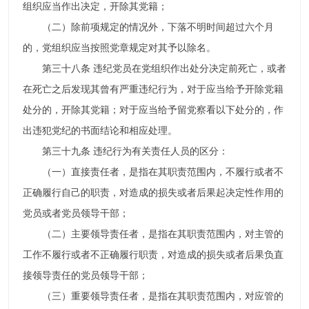
组织应当作出决定，开除其党籍；
（二）除前项规定的情况外，下落不明时间超过六个月
的，党组织应当按照党章规定对其予以除名。
第三十八条
违纪党员在党组织作出处分决定前死亡，或者
在死亡之后发现其曾有严重违纪行为，对于应当给予开除党籍
处分的，开除其党籍；对于应当给予留党察看以下处分的，作
出违犯党纪的书面结论和相应处理。
第三十九条
违纪行为有关责任人员的区分：
（一）直接责任者，是指在其职责范围内，不履行或者不
正确履行自己的职责，对造成的损失或者后果起决定性作用的
党员或者党员领导干部；
（二）主要领导责任者，是指在其职责范围内，对主管的
工作不履行或者不正确履行职责，对造成的损失或者后果负直
接领导责任的党员领导干部；
（三）重要领导责任者，是指在其职责范围内，对应管的