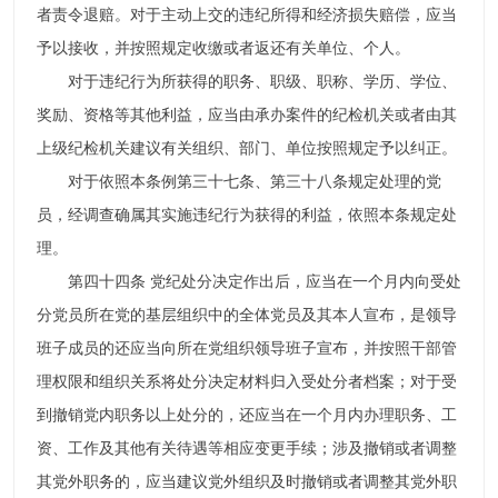
者责令退赔。对于主动上交的违纪所得和经济损失赔偿，应当
予以接收，并按照规定收缴或者返还有关单位、个人。
对于违纪行为所获得的职务、职级、职称、学历、学位、
奖励、资格等其他利益，应当由承办案件的纪检机关或者由其
上级纪检机关建议有关组织、部门、单位按照规定予以纠正。
对于依照本条例第三十七条、第三十八条规定处理的党
员，经调查确属其实施违纪行为获得的利益，依照本条规定处
理。
第四十四条
党纪处分决定作出后，应当在一个月内向受处
分党员所在党的基层组织中的全体党员及其本人宣布，是领导
班子成员的还应当向所在党组织领导班子宣布，并按照干部管
理权限和组织关系将处分决定材料归入受处分者档案；对于受
到撤销党内职务以上处分的，还应当在一个月内办理职务、工
资、工作及其他有关待遇等相应变更手续；涉及撤销或者调整
其党外职务的，应当建议党外组织及时撤销或者调整其党外职