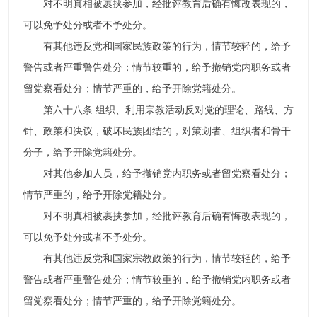
对不明真相被裹挟参加，经批评教育后确有悔改表现的，
可以免予处分或者不予处分。
有其他违反党和国家民族政策的行为，情节较轻的，给予
警告或者严重警告处分；情节较重的，给予撤销党内职务或者
留党察看处分；情节严重的，给予开除党籍处分。
第六十八条
组织、利用宗教活动反对党的理论、路线、方
针、政策和决议，破坏民族团结的，对策划者、组织者和骨干
分子，给予开除党籍处分。
对其他参加人员，给予撤销党内职务或者留党察看处分；
情节严重的，给予开除党籍处分。
对不明真相被裹挟参加，经批评教育后确有悔改表现的，
可以免予处分或者不予处分。
有其他违反党和国家宗教政策的行为，情节较轻的，给予
警告或者严重警告处分；情节较重的，给予撤销党内职务或者
留党察看处分；情节严重的，给予开除党籍处分。