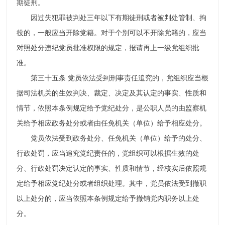
期徒刑。
因过失犯罪被判处三年以下有期徒刑或者被判处管制、拘
役的，一般应当开除党籍。对于个别可以不开除党籍的，应当
对照处分违纪党员批准权限的规定，报请再上一级党组织批
准。
第三十五条
党员依法受到刑事责任追究的，党组织应当根
据司法机关的生效判决、裁定、决定及其认定的事实、性质和
情节，依照本条例规定给予党纪处分，是公职人员的由监察机
关给予相应政务处分或者由任免机关（单位）给予相应处分。
党员依法受到政务处分、任免机关（单位）给予的处分、
行政处罚，应当追究党纪责任的，党组织可以根据生效的处
分、行政处罚决定认定的事实、性质和情节，经核实后依照规
定给予相应党纪处分或者组织处理。其中，党员依法受到撤职
以上处分的，应当依照本条例规定给予撤销党内职务以上处
分。