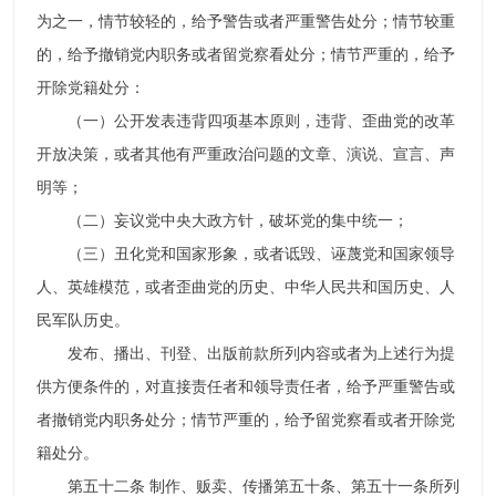
为之一，情节较轻的，给予警告或者严重警告处分；情节较重
的，给予撤销党内职务或者留党察看处分；情节严重的，给予
开除党籍处分：
（一）公开发表违背四项基本原则，违背、歪曲党的改革
开放决策，或者其他有严重政治问题的文章、演说、宣言、声
明等；
（二）妄议党中央大政方针，破坏党的集中统一；
（三）丑化党和国家形象，或者诋毁、诬蔑党和国家领导
人、英雄模范，或者歪曲党的历史、中华人民共和国历史、人
民军队历史。
发布、播出、刊登、出版前款所列内容或者为上述行为提
供方便条件的，对直接责任者和领导责任者，给予严重警告或
者撤销党内职务处分；情节严重的，给予留党察看或者开除党
籍处分。
第五十二条
制作、贩卖、传播第五十条、第五十一条所列