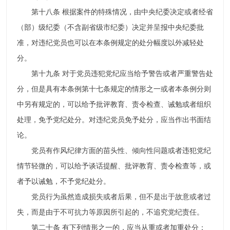
第十八条
根据案件的特殊情况，由中央纪委决定或者经省
（部）级纪委（不含副省级市纪委）决定并呈报中央纪委批
准，对违纪党员也可以在本条例规定的处分幅度以外减轻处
分。
第十九条
对于党员违犯党纪应当给予警告或者严重警告处
分，但是具有本条例第十七条规定的情形之一或者本条例分则
中另有规定的，可以给予批评教育、责令检查、诫勉或者组织
处理，免予党纪处分。对违纪党员免予处分，应当作出书面结
论。
党员有作风纪律方面的苗头性、倾向性问题或者违犯党纪
情节轻微的，可以给予谈话提醒、批评教育、责令检查等，或
者予以诫勉，不予党纪处分。
党员行为虽然造成损失或者后果，但不是出于故意或者过
失，而是由于不可抗力等原因所引起的，不追究党纪责任。
第二十条
有下列情形之一的，应当从重或者加重处分：