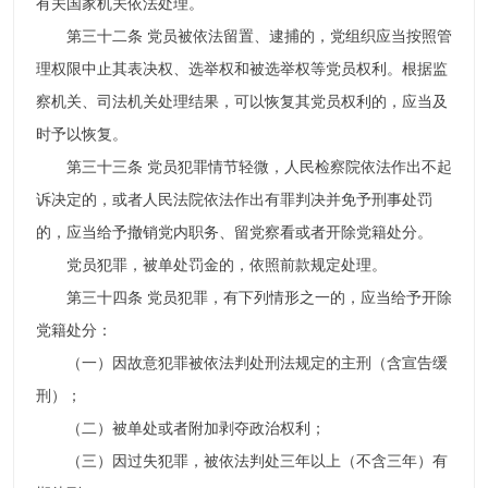
有关国家机关依法处理。
第三十二条
党员被依法留置、逮捕的，党组织应当按照管
理权限中止其表决权、选举权和被选举权等党员权利。根据监
察机关、司法机关处理结果，可以恢复其党员权利的，应当及
时予以恢复。
第三十三条
党员犯罪情节轻微，人民检察院依法作出不起
诉决定的，或者人民法院依法作出有罪判决并免予刑事处罚
的，应当给予撤销党内职务、留党察看或者开除党籍处分。
党员犯罪，被单处罚金的，依照前款规定处理。
第三十四条
党员犯罪，有下列情形之一的，应当给予开除
党籍处分：
（一）因故意犯罪被依法判处刑法规定的主刑（含宣告缓
刑）；
（二）被单处或者附加剥夺政治权利；
（三）因过失犯罪，被依法判处三年以上（不含三年）有