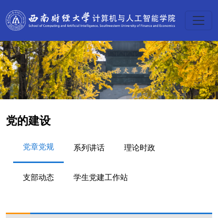
党的建设
党章党规
系列讲话
理论时政
支部动态
学生党建工作站