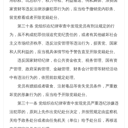
用职权、玩忽职守、权力寻租、利益输送、徇私舞弊、浪费国
家资财等违反法律涉嫌犯罪行为的，应当给予撤销党内职务、
留党察看或者开除党籍处分。
第三十条
党组织在纪律审查中发现党员有刑法规定的行
为，虽不构成犯罪但须追究党纪责任的，或者有其他破坏社会
主义市场经济秩序、违反治安管理等违法行为，损害党、国家
和人民利益的，应当视具体情节给予警告直至开除党籍处分。
违反国家财经纪律，在公共资金收支、税务管理、国有资
产管理、政府采购管理、金融管理、财务会计管理等财经活动
中有违法行为的，依照前款规定处理。
党员有嫖娼或者吸食、注射毒品等丧失党员条件，严重败
坏党的形象行为的，应当给予开除党籍处分。
第三十一条
党组织在纪律审查中发现党员严重违纪涉嫌违
法犯罪的，原则上先作出党纪处分决定，并按照规定由监察机
关给予政务处分或者由任免机关（单位）给予处分后，再移送