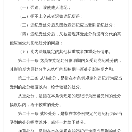
（一）强迫、唆使他人违纪；
（二）拒不上交或者退赔违纪所得；
（三）违纪受处分后又因故意违纪应当受到党纪处分；
（四）违纪受处分后，又被发现其受处分前没有交代的其
他应当受到党纪处分的问题；
（五）党内法规规定的其他从重或者加重处分情形。
第二十一条
党员在党纪处分影响期内又受到党纪处分的，
其影响期为原处分尚未执行的影响期与新处分影响期之和。
第二十二条
从轻处分，是指在本条例规定的违纪行为应当
受到的处分幅度以内，给予较轻的处分。
从重处分，是指在本条例规定的违纪行为应当受到的处分
幅度以内，给予较重的处分。
第二十三条
减轻处分，是指在本条例规定的违纪行为应当
受到的处分幅度以外，减轻一档给予处分。
加重处分，是指在本条例规定的违纪行为应当受到的处分