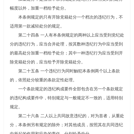
幅度以外，加重一档给予处分。
本条例规定的只有开除党籍处分一个档次的违纪行为，不
适用第一款减轻处分的规定。
第二十四条
一人有本条例规定的两种以上应当受到党纪处
分的违纪行为，应当合并处理，按其数种违纪行为中应当受到
的最高处分加重一档给予处分；其中一种违纪行为应当受到开
除党籍处分的，应当给予开除党籍处分。
第二十五条
一个违纪行为同时触犯本条例两个以上条款
的，依照处分较重的条款定性处理。
一个条款规定的违纪构成要件全部包含在另一个条款规定
的违纪构成要件中，特别规定与一般规定不一致的，适用特别
规定。
第二十六条
二人以上共同故意违纪的，对为首者，从重处
分，本条例另有规定的除外；对其他成员，按照其在共同违纪
中所起的作用和应负的责任，分别给予处分。