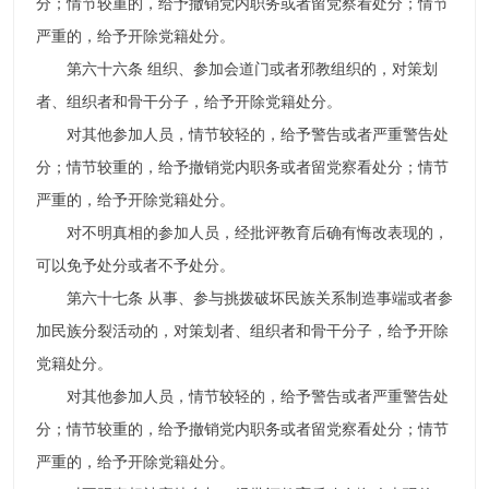
分；情节较重的，给予撤销党内职务或者留党察看处分；情节
严重的，给予开除党籍处分。
第六十六条
组织、参加会道门或者邪教组织的，对策划
者、组织者和骨干分子，给予开除党籍处分。
对其他参加人员，情节较轻的，给予警告或者严重警告处
分；情节较重的，给予撤销党内职务或者留党察看处分；情节
严重的，给予开除党籍处分。
对不明真相的参加人员，经批评教育后确有悔改表现的，
可以免予处分或者不予处分。
第六十七条
从事、参与挑拨破坏民族关系制造事端或者参
加民族分裂活动的，对策划者、组织者和骨干分子，给予开除
党籍处分。
对其他参加人员，情节较轻的，给予警告或者严重警告处
分；情节较重的，给予撤销党内职务或者留党察看处分；情节
严重的，给予开除党籍处分。