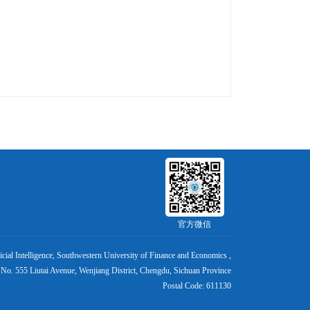
官方微信
cial Intelligence, Southwestern University of Finance and Economics ,
No. 555 Liutai Avenue, Wenjiang District, Chengdu, Sichuan Province
Postal Code: 611130