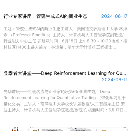
学物理学博士（2009）。早年曾从事高性能计算、工业媒体、资信
评估等工作。2012年从企业大数据征信开始，进入数据行业，...
行业专家讲座：管窥生成式AI的商业生态
2024-06-17
​主题：管窥生成式AI的商业生态主讲人：美国德克萨斯理工大学 林漳
希 （Professor Emeritus）主持人：计算机与人工智能学院副教授/
行业能力中心主任 罗旭斌时间：6月18日 上午8:30～10:30地点：柳
林校区H406主讲人简介：林漳希，清华大学计算机工程硕士
（1982），美国德克萨斯大学奥斯汀分校经济学硕士（1996）与信
息系统博士（1999）； 美国德克萨斯理工大学商学院信息系统终身
荣誉教授；2007-2013西南财经大学经济信息工程学院海外院长，...
登攀者大讲堂——Deep Reinforcement Learning for Quantitative Trading （强化学习用于量化交易）
2024-06-11
​光华讲坛——社会名流与企业家论坛第6560期主题：Deep
Reinforcement Learning for Quantitative Trading （强化学习用于
量化交易）主讲人：南洋理工大学校长讲席教授/人工智能系主任 安
波主持人：计算机与人工智能学院教授/副院长 杨新时间：6月17日
10:00—11:00地点：柳林校区经世楼D座二楼新财经综合实验室主办
单位：计算机与人工智能学院 科研处主讲人简介：安波是新加坡南洋
理工大学校长讲席教授，人工智能系主任，南洋理工大学人工智能研