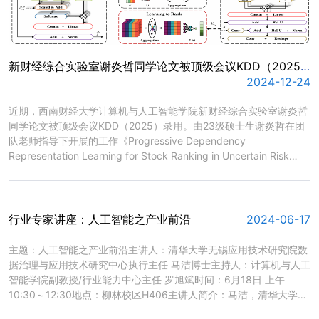
新财经综合实验室谢炎哲同学论文被顶级会议KDD（2025）录用
2024-12-24
​近期，西南财经大学计算机与人工智能学院新财经综合实验室谢炎哲
同学论文被顶级会议KDD（2025）录用。由23级硕士生谢炎哲在团
队老师指导下开展的工作《Progressive Dependency
Representation Learning for Stock Ranking in Uncertain Risk
Contrasting》（作者包括黄鹂博士、硕士生谢炎哲、高强副教授
（通讯）、Kunpeng zhang 教授、刘贵松教授、陈学勤博士）提出
在量化交易中充分考虑不确定风险的学习模型PDU，通过设定双重环
境引导逐步揭示股票市场历史交易信号中的多重依赖动态，...
行业专家讲座：人工智能之产业前沿
2024-06-17
​主题：人工智能之产业前沿主讲人：清华大学无锡应用技术研究院数
据治理与应用技术研究中心执行主任 马洁博士主持人：计算机与人工
智能学院副教授/行业能力中心主任 罗旭斌时间：6月18日 上午
10:30～12:30地点：柳林校区H406主讲人简介：马洁，清华大学学
士（1998），新加坡南洋理工大学硕士（2001），英国朴次茅斯大